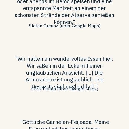
oder abends im Hemd speisen und eine
entspannte Mahlzeit an einem der
schönsten Strände der Algarve genießen
können."
Stefan Greunz (über Google Maps)
"Wir hatten ein wundervolles Essen hier.
Wir saßen in der Ecke mit einer
unglaublichen Aussicht. [...] Die
Atmosphäre ist unglaublich. Die
Desserts sind unglaublich."
Chris Pullan (über Google Maps)
"Göttliche Garnelen-Feijoada. Meine
Frau und ich besuchen dieses