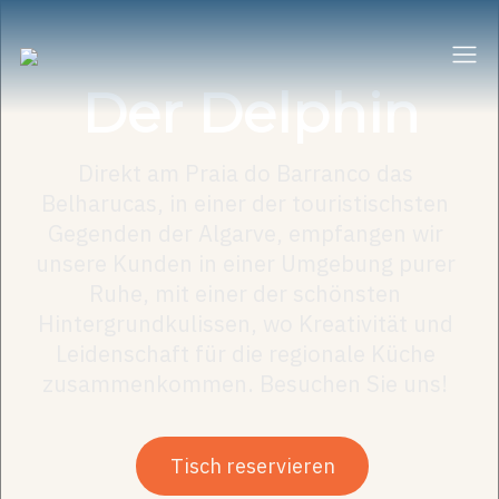
Der Delphin
Direkt am Praia do Barranco das
Belharucas, in einer der touristischsten
Gegenden der Algarve, empfangen wir
unsere Kunden in einer Umgebung purer
Ruhe, mit einer der schönsten
Hintergrundkulissen, wo Kreativität und
Leidenschaft für die regionale Küche
zusammenkommen. Besuchen Sie uns!
Tisch reservieren