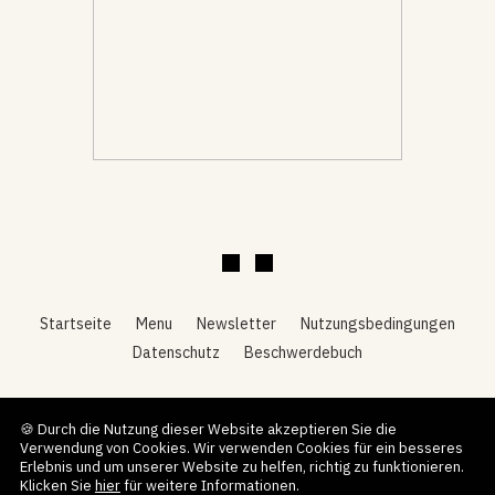
Startseite
Menu
Newsletter
Nutzungsbedingungen
Datenschutz
Beschwerdebuch
🍪 Durch die Nutzung dieser Website akzeptieren Sie die
Deutsch
Verwendung von Cookies. Wir verwenden Cookies für ein besseres
2026 © Alle Rechte vorbehalten.
Erlebnis und um unserer Website zu helfen, richtig zu funktionieren.
O Golfinho — Mit Technologie von
Klicken Sie
hier
für weitere Informationen.